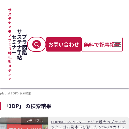
サ
ス
テ
ナ
×
サ
モ
セ
ス
プ
ノ
づ
ミ
テ
ラ
お問い合わせ
無料で記事掲載
く
ナ
ナ
図
り
ー
手
鑑
特
帖
化
型
メ
デ
ィ
ア
plaplat TOP
＞
検索結果
「3DP」 の検索結果
マテリアル
CHINAPLAS 2026 ー アジア最大のプラスチ
ック・ゴム見本市を彩った 5つのメガトレ