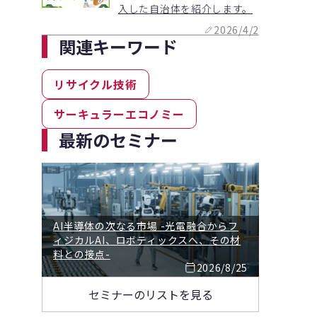
入した自治体を紹介します。
2026/4/2
関連キーワード
リサイクル技術
サーキュラーエコノミー
最新のセミナー
AI半導体の次なる市場 -光電融合からフ
ィジカルAI、ロボティックスへ、その材
料との接点-
2026/8/25
セミナーのリストを見る