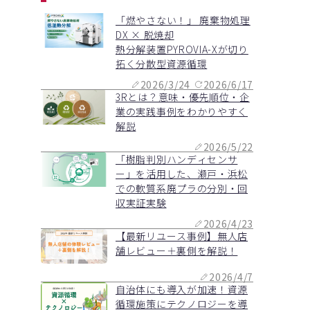
「燃やさない！」 廃棄物処理
DX × 脱焼却
熱分解装置PYROVIA-Xが切り
拓く分散型資源循環
2026/3/24
2026/6/17
3Rとは？意味・優先順位・企
業の実践事例をわかりやすく
解説
2026/5/22
「樹脂判別ハンディセンサ
ー」を活用した、瀬戸・浜松
での軟質系廃プラの分別・回
収実証実験
2026/4/23
【最新リユース事例】無人店
舗レビュー＋裏側を解説！
2026/4/7
自治体にも導入が加速！資源
循環施策にテクノロジーを導