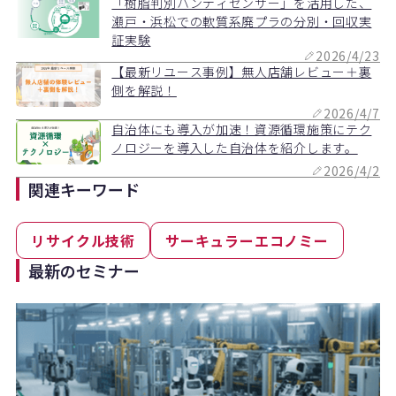
「樹脂判別ハンディセンサー」を活用した、
瀬戸・浜松での軟質系廃プラの分別・回収実
証実験
2026/4/23
【最新リユース事例】無人店舗レビュー＋裏
側を解説！
2026/4/7
自治体にも導入が加速！資源循環施策にテク
ノロジーを導入した自治体を紹介します。
2026/4/2
関連キーワード
リサイクル技術
サーキュラーエコノミー
最新のセミナー