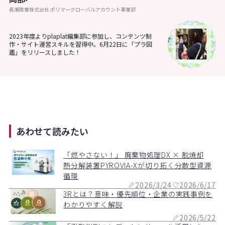
長瀬産業株式会社 ポリマーグローバルアカウント事業部
2023年度よりplaplat編集部に参加し、コンテンツ制
作・サイト運営スキルを習得中。6月22日に「プラ図
鑑」をリリースしました！
あわせて読みたい
「燃やさない！」 廃棄物処理DX × 脱焼却
熱分解装置PYROVIA-Xが切り拓く分散型資源
循環
2026/3/24
2026/6/17
3Rとは？意味・優先順位・企業の実践事例を
わかりやすく解説
2026/5/22