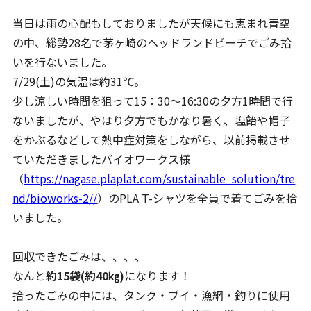
当日は雨の心配もしておりましたが天候にも恵まれ青空
の中、総勢28名で茅ヶ崎のヘッドランドビーチでごみ拾
いを行ないました。
7/29(土)の気温は約31℃。
少し涼しい時間を狙って15：30～16:30の夕方1時間で行
ないましたが、やはり夕方でもかなり暑く、塩飴や帽子
をかぶるなどして熱中症対策をしながら、以前掲載させ
ていただきましたバイオワークス様
（
https://nagase.plaplat.com/sustainable_solution/tre
nd/bioworks-2//
）のPLA T-シャツを全員で着てごみを拾
いました。
回収できたごみは、、、、
なんと
約15袋(約40㎏)
になります！
拾ったごみの中には、タンク・ブイ・漁網・釣りに使用