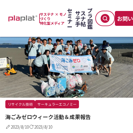
セ
プ
サス
サステナ × モノ
ミ
ラ
テナ
お問
づくり
ナ
図
TOP
＞
廃棄・分別・回収
＞
海ごみゼロウィーク活動＆成果報告
手帖
特化型メディア
ー
鑑
リサイクル技術
サーキュラーエコノミー
海ごみゼロウィーク活動＆成果報告
2023/8/10
2023/8/10