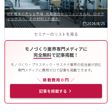
AI半導体の次なる市場 -光電融合からフィジカルAI、ロボテ
ィックスへ、その材料との接点-
2026/8/25
セミナーのリストを見る
モノづくり業界専門メディアに
完全無料
で記事掲載！
モノづくり・プラスチック・サステナ業界の担当者が読む
専門メディアに費用ゼロで記事を掲載できます。
＼ 掲載費用０円 ／
記事を掲載する