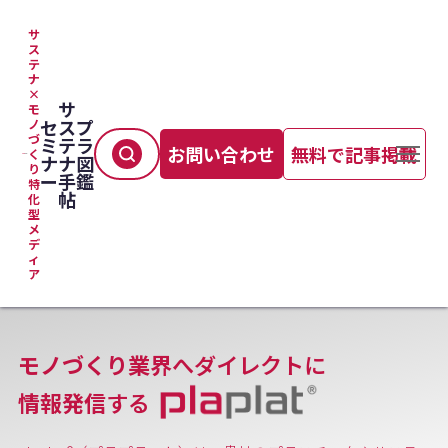
サ
ス
テ
ナ
×
サ
モ
セ
ス
プ
ノ
づ
ミ
テ
ラ
お問い合わせ
無料で記事掲載
く
ナ
ナ
図
り
ー
手
鑑
特
帖
化
型
メ
デ
ィ
ア
モノづくり業界
へダイレクトに
情報発信
する