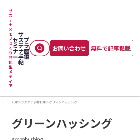
サ
ス
テ
ナ
×
サ
モ
セ
ス
プ
ノ
づ
ミ
テ
ラ
お問い合わせ
無料で記事掲載
く
ナ
ナ
図
り
ー
手
鑑
特
帖
化
型
メ
デ
ィ
ア
TOP
＞
サステナ手帖TOP
＞
グリーンハッシング
グリーンハッシング
greenhushing