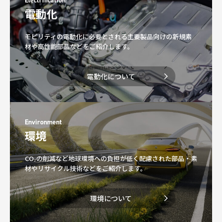
Electrification
電動化
モビリティの電動化に必要とされる主要製品向けの新規素
材や高性能部品などをご紹介します。
電動化について
電動化について
Environment
環境
CO₂の削減など地球環境への負担が低く配慮された部品・素
材やリサイクル技術などをご紹介します。
環境について
環境について