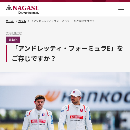
NAGASE Mobility
メニュ
ホーム
コラム
「アンドレッティ・フォーミュラE」をご存じですか？
Business
事業内容
2024.07.02
電動化
「アンドレッティ・フォーミュラE」を
Case Studies
取り組み事例
ご存じですか？
Column
コラム
Topics
お知らせ
Contact Us