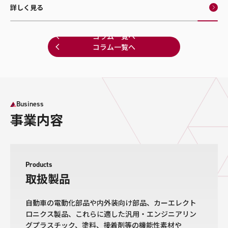
や発火などの重大事故を起こさないための「安全性」、「資源の確
詳しく見る
保」など、多岐にわたる視点から研究開発が進められています。今回
は日産自動車でEV エネルギー開発部長として初代リーフのバッテリー
開発に携わった経歴を持ち、現在は電動車両プラットフォームやパワ
コラム一覧へ
ートレインの設計開発、リチウムイオンバッテリーの研究開発を行な
コラム一覧へ
う企業、ブルースカイテクノロジーの陣頭指揮を執る矢島和男社長に
話を伺います。
Business
事業内容
Products
取扱製品
自動車の電動化部品や内外装向け部品、カーエレクト
ロニクス製品、これらに適した汎用・エンジニアリン
グプラスチック、塗料、接着剤等の機能性素材や