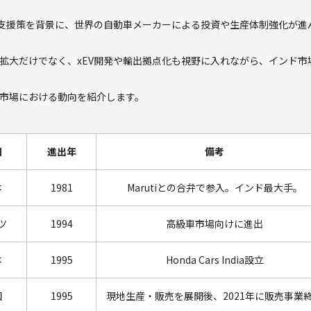
府支援策を背景に、世界の自動車メーカーによる投資や生産体制強化が進
拡大だけでなく、xEV開発や輸出拠点化も視野に入れながら、インド市
市場における動向を紹介します。
国
進出年
備考
本
1981
Marutiとの合弁で参入。インド最大手。
ツ
1994
高級車市場向けに進出
本
1995
Honda Cars India設立
国
1995
現地生産・販売を展開後、2021年に販売事業