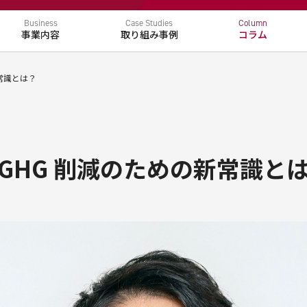
Business
Case Studies
Column
事業内容
取り組み事例
コラム
取扱製品
電動化
環境
常識とは？
GHG 削減のための新常識と