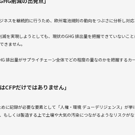
GHG削減の出発点」
のビジネスを継続的に行うため、欧州電池規則の動向をつぶさに分析し対
 削減を実現しようとしても、現状のGHG 排出量を把握できていないこ
できません。
HG 排出量がサプライチェーン全体でどの程度の量なのかを把握するカ
はCFPだけではありません」
るために記録が必要な要素として「人権・環境 デューデリジェンス」が
、もしくは製造する上で土壌や大気の汚染につながるようなリスクがな