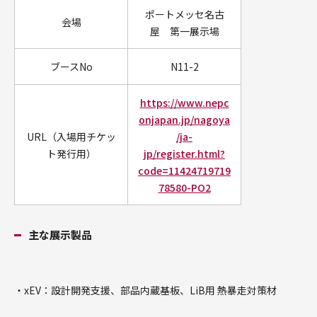
ポートメッセ名古
会場
屋 第一展示場
ブースNo
N11-2​
https://www.nepc
onjapan.jp/nagoya
URL（入場用チケッ
/ja-
ト発行用）
jp/register.html?
code=11424719719
78580-PO2
主な展示製品
・xEV：設計開発支援、部品内蔵基板、LiB用 熱暴走対策材