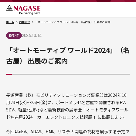
NAGASE Mobility
メニュ
ホーム
お知らせ
「オートモーティブ ワールド2024」（名古屋） 出展のご案内
Business
事業内容
2024.10.14
EVENT
「オートモーティブ ワールド2024」（名
Case Studies
取り組み事例
古屋） 出展のご案内
Column
コラム
長瀬産業（株）モビリティソリューションズ事業部は2024年10
月23日(水)～25日(金)に、ポートメッセ名古屋で開催されるEV、
Topics
SDV、軽量化技術など最新技術の展示会「オートモティブワール
お知らせ
ド名古屋2024 カーエレクトロニクス技術展​ 」に出展します。
今回はxEV、ADAS、HMI、サステナ関連の商材を展示する予定で
Contact Us