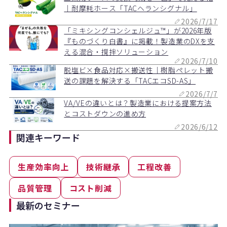
｜耐摩耗ホース「TACヘランシグナル」
2026/7/17
「ミキシングコンシェルジュ™」が2026年版
『ものづくり白書』に掲載！製造業のDXを支
える混合・撹拌ソリューション
2026/7/10
脱塩ビ×食品対応×搬送性｜樹脂ペレット搬
送の課題を解決する「TACエコSD-AS」
2026/7/7
VA/VEの違いとは？製造業における提案方法
とコストダウンの進め方
2026/6/12
関連キーワード
生産効率向上
技術継承
工程改善
品質管理
コスト削減
最新のセミナー