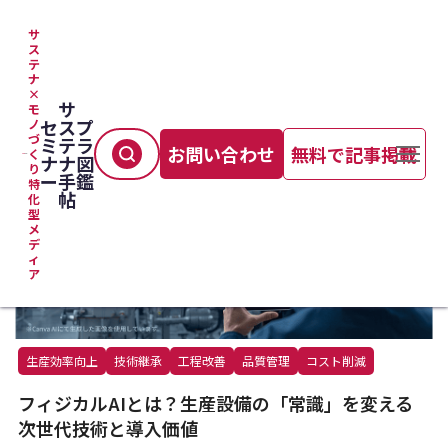
サ
ス
テ
TOP
＞
製造プロセス
＞
ナ
フィジカルAIとは？生産設備の「常識」を変える次世代技術と導入価値
×
サ
モ
セ
ス
プ
ノ
づ
ミ
テ
ラ
お問い合わせ
無料で記事掲載
く
ナ
ナ
図
り
ー
手
鑑
特
帖
化
型
メ
デ
ィ
ア
生産効率向上
技術継承
工程改善
品質管理
コスト削減
フィジカルAIとは？生産設備の「常識」を変える
次世代技術と導入価値