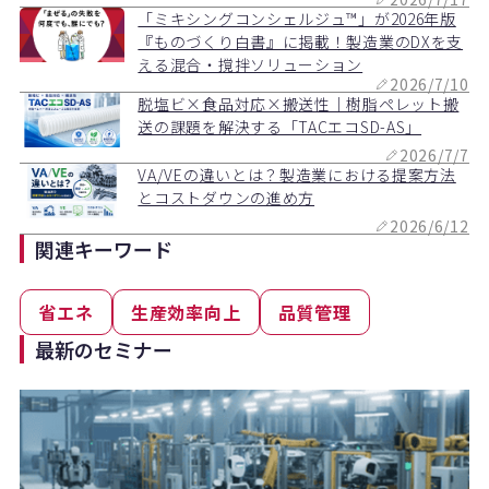
「ミキシングコンシェルジュ™」が2026年版
『ものづくり白書』に掲載！製造業のDXを支
える混合・撹拌ソリューション
2026/7/10
脱塩ビ×食品対応×搬送性｜樹脂ペレット搬
送の課題を解決する「TACエコSD-AS」
2026/7/7
VA/VEの違いとは？製造業における提案方法
とコストダウンの進め方
2026/6/12
関連キーワード
省エネ
生産効率向上
品質管理
最新のセミナー