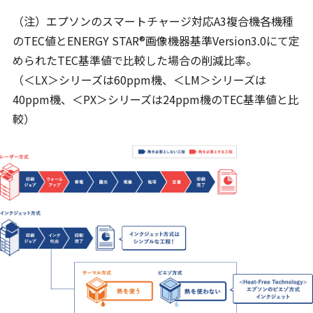
（注）エプソンのスマートチャージ対応A3複合機各機種
のTEC値とENERGY STAR®画像機器基準Version3.0にて定
められたTEC基準値で比較した場合の削減比率。
（＜LX＞シリーズは60ppm機、＜LM＞シリーズは
40ppm機、＜PX＞シリーズは24ppm機のTEC基準値と比
較）