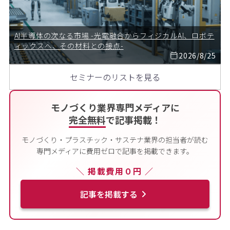
AI半導体の次なる市場 -光電融合からフィジカルAI、ロボテ
ィックスへ、その材料との接点-
2026/8/25
セミナーのリストを見る
モノづくり業界専門メディアに
完全無料
で記事掲載！
モノづくり・プラスチック・サステナ業界の担当者が読む
専門メディアに費用ゼロで記事を掲載できます。
＼ 掲載費用０円 ／
記事を掲載する