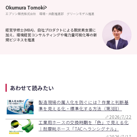
Okumura Tomoki
エプソン販売株式会社 環境・共創推進部 グリーンモデル推進
経営学修士(MBA)、自社プロダクトによる脱炭素支援に
加え、環境経営コンサルティングや電力量可視化等の新
規ビジネスを推進
あわせて読みたい
製造現場の属人化を防ぐには？作業と判断基
準を見える化・標準化する方法（第3回）
2026/7/22
工業用ホースの交換時期を「色」で見える化
｜耐摩耗ホース「TACヘランシグナル」
2026/7/17