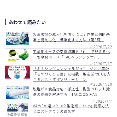
あわせて読みたい
製造現場の属人化を防ぐには？作業と判断基
準を見える化・標準化する方法（第3回）
2026/7/22
工業用ホースの交換時期を「色」で見える化
｜耐摩耗ホース「TACヘランシグナル」
2026/7/17
「ミキシングコンシェルジュ™」が2026年版
『ものづくり白書』に掲載！製造業のDXを支
える混合・撹拌ソリューション
2026/7/10
脱塩ビ×食品対応×搬送性｜樹脂ペレット搬
送の課題を解決する「TACエコSD-AS」
2026/7/7
VA/VEの違いとは？製造業における提案方法
とコストダウンの進め方