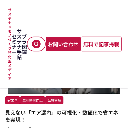
サ
ス
テ
TOP
＞
製造プロセス
＞
見えない「エア漏れ」の可視化・数値化で省エネを実現！
ナ
×
サ
モ
セ
ス
プ
ノ
づ
ミ
テ
ラ
お問い合わせ
無料で記事掲載
く
ナ
ナ
図
り
ー
手
鑑
特
帖
化
型
メ
デ
ィ
ア
省エネ
生産効率向上
品質管理
見えない「エア漏れ」の可視化・数値化で省エネ
を実現！