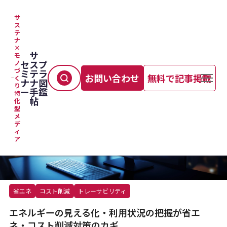
サ
ス
テ
TOP
＞
製造プロセス
＞
ナ
エネルギーの見える化・利用状況の把握が省エネ・コスト削減対策のカギ
×
サ
モ
セ
ス
プ
ノ
づ
ミ
テ
ラ
お問い合わせ
無料で記事掲載
く
ナ
ナ
図
り
ー
手
鑑
特
帖
化
型
メ
デ
ィ
ア
省エネ
コスト削減
トレーサビリティ
エネルギーの見える化・利用状況の把握が省エ
ネ・コスト削減対策のカギ