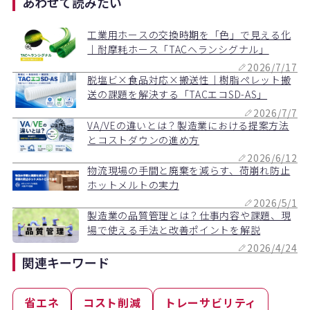
あわせて読みたい
工業用ホースの交換時期を「色」で見える化
｜耐摩耗ホース「TACヘランシグナル」
2026/7/17
脱塩ビ×食品対応×搬送性｜樹脂ペレット搬
送の課題を解決する「TACエコSD-AS」
2026/7/7
VA/VEの違いとは？製造業における提案方法
とコストダウンの進め方
2026/6/12
物流現場の手間と廃棄を減らす、荷崩れ防止
ホットメルトの実力
2026/5/1
製造業の品質管理とは？仕事内容や課題、現
場で使える手法と改善ポイントを解説
2026/4/24
関連キーワード
省エネ
コスト削減
トレーサビリティ