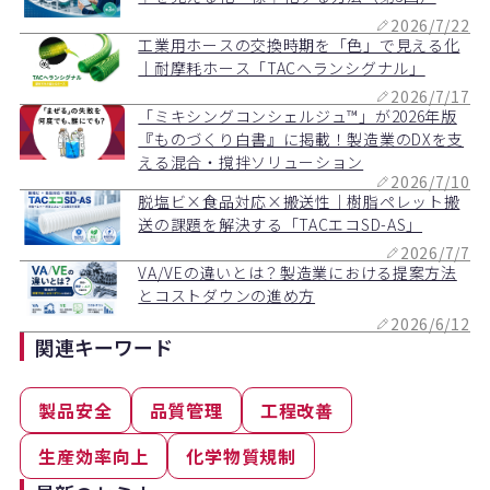
2026/7/22
工業用ホースの交換時期を「色」で見える化
｜耐摩耗ホース「TACヘランシグナル」
2026/7/17
「ミキシングコンシェルジュ™」が2026年版
『ものづくり白書』に掲載！製造業のDXを支
える混合・撹拌ソリューション
2026/7/10
脱塩ビ×食品対応×搬送性｜樹脂ペレット搬
送の課題を解決する「TACエコSD-AS」
2026/7/7
VA/VEの違いとは？製造業における提案方法
とコストダウンの進め方
2026/6/12
関連キーワード
製品安全
品質管理
工程改善
生産効率向上
化学物質規制