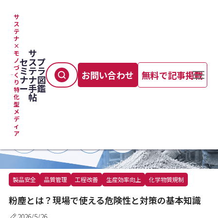
サ
ス
テ
TOP
＞
製造プロセス
＞
粉塵とは？現場で使える危険性と対策の基本知識
ナ
×
サ
モ
セ
ス
プ
ノ
づ
ミ
テ
ラ
お問い合わせ
無料で記事掲載
く
ナ
ナ
図
り
ー
手
鑑
特
帖
化
型
メ
デ
ィ
ア
製品安全
品質管理
工程改善
生産効率向上
化学物質規制
粉塵とは？現場で使える危険性と対策の基本知識
2026/5/26