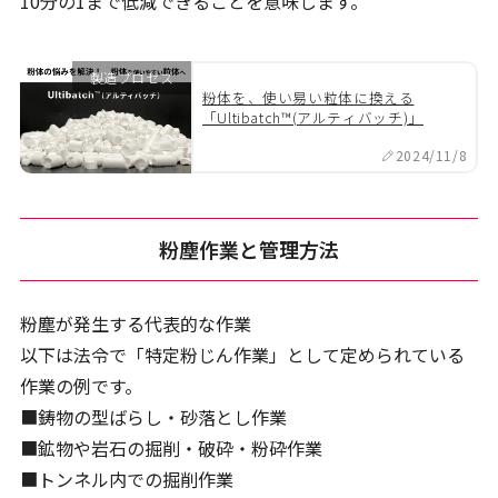
10分の1まで低減できることを意味します。
製造プロセス
粉体を、使い易い粒体に換える
「Ultibatch™(アルティバッチ)」
2024/11/8
粉塵作業と管理方法
粉塵が発生する代表的な作業
以下は法令で「特定粉じん作業」として定められている
作業の例です。
■鋳物の型ばらし・砂落とし作業
■鉱物や岩石の掘削・破砕・粉砕作業
■トンネル内での掘削作業