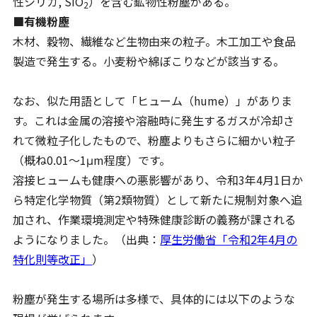
性シリカ, SiO
）を含む鉱物性粉塵がある。
2
■有機粉塵
木材、穀物、繊維など生物由来の粒子。木工加工や食品
製造で発生する。小麦粉や綿ぼこりなどが該当する。
なお、似た用語として「ヒューム（hume）」がありま
す。これは金属の溶接や溶融時に発生するガスが冷却さ
れて微粒子化したもので、粉塵よりもさらに細かい粒子
（概ね0.01〜1μm程度）です。
溶接ヒュームも健康への悪影響があり、令和3年4月1日か
ら特定化学物質（第2類物質）として新たに規制対象へ追
加され、作業環境測定や特殊健康診断の義務が課される
ようになりました。（出典：
厚生労働省「令和2年4月の
特化則等改正」
）
粉塵が発生する場所は多様で、具体的には以下のような