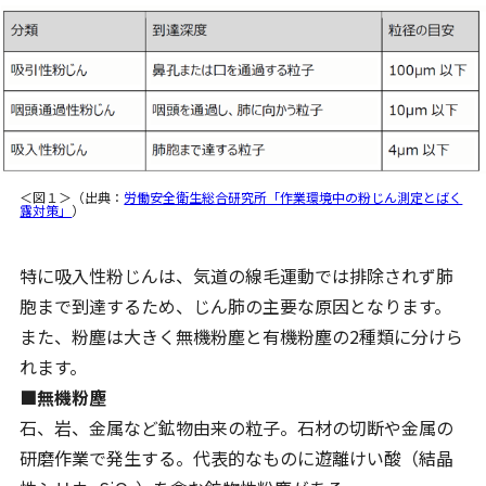
＜図１＞（出典：
労働安全衛生総合研究所「作業環境中の粉じん測定とばく
露対策」
）
特に吸入性粉じんは、気道の線毛運動では排除されず肺
胞まで到達するため、じん肺の主要な原因となります。
また、粉塵は大きく無機粉塵と有機粉塵の2種類に分けら
れます。
■無機粉塵
石、岩、金属など鉱物由来の粒子。石材の切断や金属の
研磨作業で発生する。代表的なものに遊離けい酸（結晶