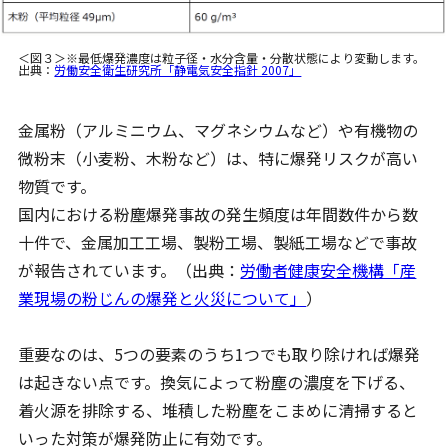
＜図３＞※最低爆発濃度は粒子径・水分含量・分散状態により変動します。
出典：
労働安全衛生研究所「静電気安全指針 2007」
金属粉（アルミニウム、マグネシウムなど）や有機物の
微粉末（小麦粉、木粉など）は、特に爆発リスクが高い
物質です。
国内における粉塵爆発事故の発生頻度は年間数件から数
十件で、金属加工工場、製粉工場、製紙工場などで事故
が報告されています。（出典：
労働者健康安全機構「産
業現場の粉じんの爆発と火災について」
）
重要なのは、5つの要素のうち1つでも取り除ければ爆発
は起きない点です。換気によって粉塵の濃度を下げる、
着火源を排除する、堆積した粉塵をこまめに清掃すると
いった対策が爆発防止に有効です。