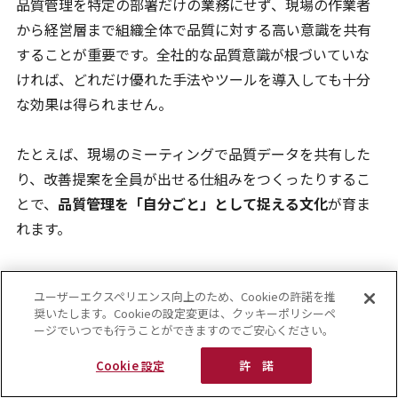
品質管理を特定の部署だけの業務にせず、現場の作業者
から経営層まで組織全体で品質に対する高い意識を共有
することが重要です。全社的な品質意識が根づいていな
ければ、どれだけ優れた手法やツールを導入しても十分
な効果は得られません。
たとえば、現場のミーティングで品質データを共有した
り、改善提案を全員が出せる仕組みをつくったりするこ
とで、
品質管理を「自分ごと」として捉える文化
が育ま
れます。
データに基づく意思決定と改善活動を日常的に実践し、
ユーザーエクスペリエンス向上のため、Cookieの許諾を推
品質管理を組織全体の共通基盤として定着させていくこ
奨いたします。Cookieの設定変更は、クッキーポリシーペ
とが大切です。
ージでいつでも行うことができますのでご安心ください。
Cookie 設定
許 諾
■作業標準書と多能工化で属人化を防ぐ