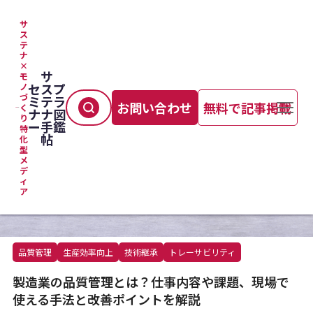
サ
ス
テ
TOP
＞
製造プロセス
＞
ナ
製造業の品質管理とは？仕事内容や課題、現場で使える手法と改善ポイントを解説
×
サ
モ
セ
ス
プ
ノ
づ
ミ
テ
ラ
お問い合わせ
無料で記事掲載
く
ナ
ナ
図
り
ー
手
鑑
特
帖
化
型
メ
デ
ィ
ア
品質管理
生産効率向上
技術継承
トレーサビリティ
製造業の品質管理とは？仕事内容や課題、現場で
使える手法と改善ポイントを解説