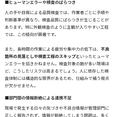
■ヒューマンエラーや検査のばらつき
人の手や目視による品質検査では、作業者ごとに手順や
判断基準が異なり、検査品質にばらつきが生じることが
あります。特に外観検査のように主観が入りやすい工程
では、この傾向が顕著です。
また、長時間の作業による疲労や集中力の低下は、
不良
箇所の見落としや検査工程のスキップと
いったヒューマ
ンエラーを招きかねません。検査対象の数が多い現場ほ
ど、こうしたリスクは高まるでしょう。人に依存した検
査体制には構造的な限界があるため、仕組みで補う視点
が欠かせません。
■部門間の情報断絶による連携不足
現場で発生する日々の気づきや不具合情報が管理部門に
正しく報告されず、情報が断絶してしまう問題は、多く