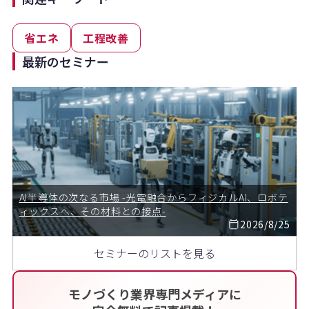
省エネ
工程改善
最新のセミナー
AI半導体の次なる市場 -光電融合からフィジカルAI、ロボテ
ィックスへ、その材料との接点-
2026/8/25
セミナーのリストを見る
モノづくり業界専門メディアに