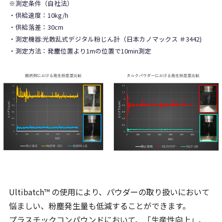
※測定条件（自社法）
・供給速度：10kg/h
・供給落差：30cm
・測定機器:光散乱式デジタル粉じん計（日本カノマックス ＃3442)
・測定方法：発塵位置より1mの位置で10min測定
Ultibatch™ の使用により、パウダーの取り扱いにおいて
悩ましい、粉塵発生量も低減することができます。
プラスチックコンパウンドにおいて、「生産性向上」、