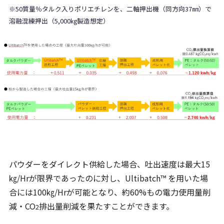
※50質量％タルク入りポリエチレンを、二軸押出機（同方向37㎜）で
溶融混練押出（5,000㎏製造想定）
パウダーをダイレクト供給した場合、吐出速度は最大15
㎏/Hrが限界であったのに対し、Ultibatch™ を用いた場
合には100㎏/Hrが可能となり、約60%もの電力使用量削
減・CO
排出量削減を果たすことができます。
2