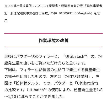
※CO
排出量換算値：2023.1.24 環境省・経済産業省公表 「電気事業者
2
別一般送配電気事業者排出係数」の値（0.000435t CO
eq/kwh）を使
2
用
作業環境の改善
最後にパウダー状のフィラーと、「Ultibatach™」の、粉
塵発生量の違いをご覧いただけたらと思います。
下図は、フィラー供給装置の供給口で発生する粉塵発生
の様子を比較したもので、左図は「粉体状難燃剤」、右
図は「粉体状タルク」での、パウダーと「Ultibatch™」
の比較です。Ultibatch™ の使用により、粉塵発生量を1/8
～1/10 に減らすことができました。