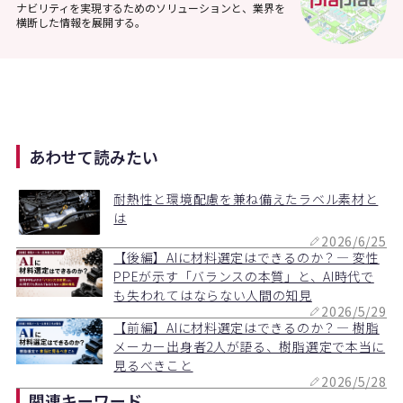
ナビリティを実現するためのソリューションと、業界を
横断した情報を展開する。
あわせて読みたい
耐熱性と環境配慮を兼ね備えたラベル素材と
は
2026/6/25
【後編】AIに材料選定はできるのか？― 変性
PPEが示す「バランスの本質」と、AI時代で
も失われてはならない人間の知見
2026/5/29
【前編】AIに材料選定はできるのか？― 樹脂
メーカー出身者2人が語る、樹脂選定で本当に
見るべきこと
2026/5/28
関連キーワード