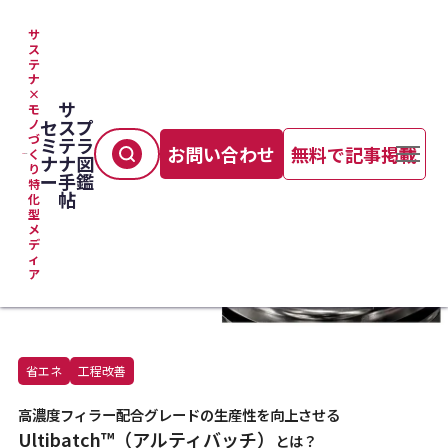
サ
ス
テ
TOP
＞
マテリアル
＞
ナ
<small>高濃度フィラー配合グレードの生産性を向上させる</small><br>Ultibatch™（ア
×
ルティバッチ）<small>とは？</small>
サ
モ
セ
ス
プ
ノ
づ
ミ
テ
ラ
お問い合わせ
無料で記事掲載
く
ナ
ナ
図
り
ー
手
鑑
特
帖
化
型
メ
デ
ィ
ア
省エネ
工程改善
高濃度フィラー配合グレードの生産性を向上させる
Ultibatch™（アルティバッチ）
とは？