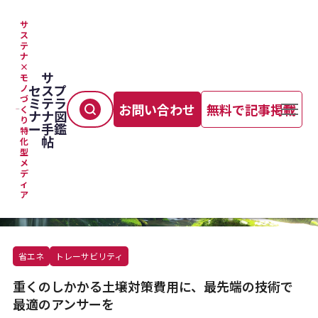
サ
ス
テ
TOP
＞
サプライチェーン管理
＞
ナ
重くのしかかる土壌対策費用に、最先端の技術で最適のアンサーを
×
サ
モ
セ
ス
プ
ノ
づ
ミ
テ
ラ
お問い合わせ
無料で記事掲載
く
ナ
ナ
図
り
ー
手
鑑
特
帖
化
型
メ
デ
ィ
ア
省エネ
トレーサビリティ
重くのしかかる土壌対策費用に、最先端の技術で
最適のアンサーを