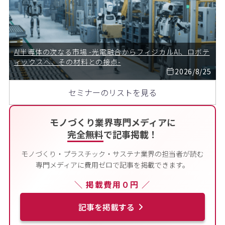
AI半導体の次なる市場 -光電融合からフィジカルAI、ロボテ
ィックスへ、その材料との接点-
2026/8/25
セミナーのリストを見る
モノづくり業界専門メディアに
完全無料
で記事掲載！
モノづくり・プラスチック・サステナ業界の担当者が読む
専門メディアに費用ゼロで記事を掲載できます。
＼ 掲載費用０円 ／
記事を掲載する