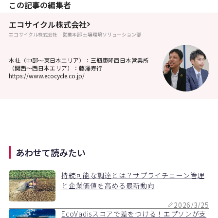
この記事の編集者
エコサイクル株式会社
エコサイクル株式会社 営業本部 土壌環境ソリューション部
本社（中部～東日本エリア）：三瓶康隆西日本営業所
（関西～西日本エリア）：藤澤寿行
https://www.ecocycle.co.jp/
あわせて読みたい
持続可能な調達とは？サプライチェーン管理
と企業価値を高める最新動向
2026/3/25
EcoVadisスコアで差をつける！エプソンが支