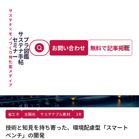
サ
ス
テ
TOP
＞
サステナブル経営
＞
技術と知見を持ち寄った、環境配慮型「スマートベンチ」の開発
ナ
×
サ
モ
セ
ス
プ
ノ
づ
ミ
テ
ラ
お問い合わせ
無料で記事掲載
く
ナ
ナ
図
り
ー
手
鑑
特
帖
化
型
メ
デ
ィ
ア
省エネ
太陽光
サステナブル素材
３R
技術と知見を持ち寄った、環境配慮型「スマート
ベンチ」の開発