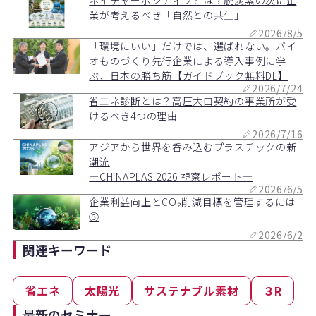
業が考えるべき「自然との共生」
2026/8/5
「環境にいい」だけでは、選ばれない。バイ
オものづくり先行企業による導入事例に学
ぶ、日本の勝ち筋【ガイドブック無料DL】
2026/7/24
省エネ診断とは？高圧大口契約の事業所が受
けるべき4つの理由
2026/7/16
アジアから世界を呑み込むプラスチックの新
潮流
―CHINAPLAS 2026 視察レポート―
2026/6/5
企業利益向上とCO₂削減目標を管理するには
③
2026/6/2
関連キーワード
省エネ
太陽光
サステナブル素材
３R
最新のセミナー