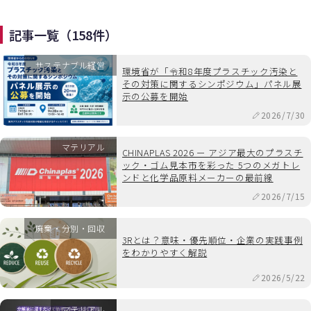
記事一覧（158件）
サステナブル経営
環境省が「令和8年度プラスチック汚染と
その対策に関するシンポジウム」パネル展
示の公募を開始
2026/7/30
マテリアル
CHINAPLAS 2026 ー アジア最大のプラスチ
ック・ゴム見本市を彩った 5つのメガトレ
ンドと化学品原料メーカーの最前線
2026/7/15
廃棄・分別・回収
3Rとは？意味・優先順位・企業の実践事例
をわかりやすく解説
2026/5/22
マテリアル