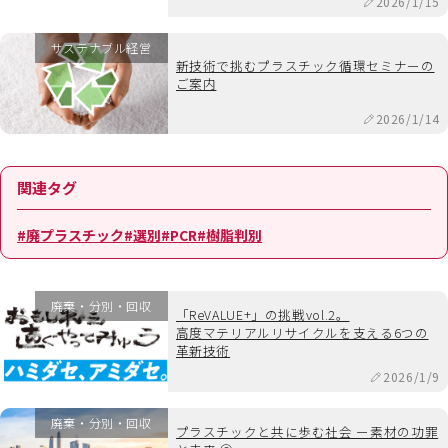
2026/1/15
サステナブル経営
新技術で挑むプラスチック循環セミナーの
ご案内
2026/1/14
関連タグ
#廃プラスチック
#選別
#PCR
#樹脂判別
廃棄・分別・回収
「ReVALUE+」の挑戦vol.2。
高度マテリアルリサイクルを支える6つの
革新技術
2026/1/9
廃棄・分別・回収
プラスチックと共に歩む社会 ー素材の功罪