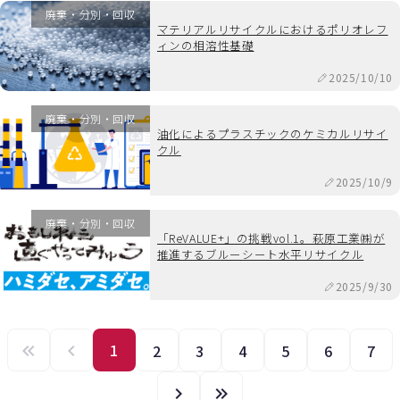
廃棄・分別・回収
マテリアルリサイクルにおけるポリオレフ
ィンの相溶性基礎
2025/10/10
廃棄・分別・回収
油化によるプラスチックのケミカルリサイ
クル
2025/10/9
廃棄・分別・回収
「ReVALUE+」の挑戦vol.1。萩原工業㈱が
推進するブルーシート水平リサイクル
2025/9/30
1
2
3
4
5
6
7