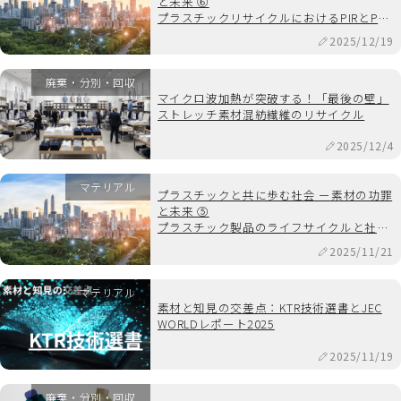
と未来 ⑥
プラスチックリサイクルにおけるPIRとPCR
の役割の違い
2025/12/19
廃棄・分別・回収
マイクロ波加熱が突破する！「最後の壁」
ストレッチ素材混紡繊維のリサイクル
2025/12/4
マテリアル
プラスチックと共に歩む社会 ー素材の功罪
と未来 ⑤
プラスチック製品のライフサイクルと社会
課題
2025/11/21
マテリアル
素材と知見の交差点：KTR技術選書とJEC
WORLDレポート2025
2025/11/19
廃棄・分別・回収