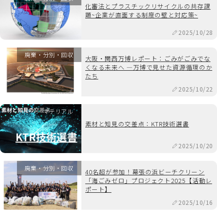
化審法とプラスチックリサイクルの共存課
題~企業が直面する制度の壁と対応策~
2025/10/28
廃棄・分別・回収
大阪・関西万博レポート：ごみがごみでな
くなる未来へ ―万博で見せた資源循環のか
たち
2025/10/22
マテリアル
素材と知見の交差点：KTR技術選書
2025/10/20
廃棄・分別・回収
40名超が参加！幕張の浜ビーチクリーン
「海ごみゼロ」プロジェクト2025【活動レ
ポート】
2025/10/16