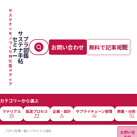
サ
ス
テ
ナ
×
サ
モ
セ
ス
プ
ノ
づ
ミ
テ
ラ
お問い合わせ
無料で記事掲載
く
ナ
ナ
図
り
ー
手
鑑
特
帖
化
型
メ
デ
ィ
ア
カテゴリーから選ぶ
マテリアル
製造プロセス
企画・設計
サプライチェーン管理
廃棄・分別
TOP
＞
記事一覧
＞
リサイクル技術
お問い合
わせ