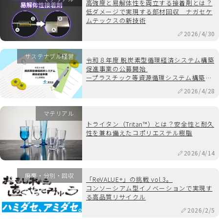
高強度と易解体性を両立する接着剤とは？
低ダメージで実現する部材回収 ナガセケ
ムテックスの新技術
2026/4/30
サステナブル経営
令和８年度 脱炭素型循環経済システム構築
促進事業の公募開始
ープラスチック等資源循環システム構築実
証事業ー
2026/4/28
マテリアル
トライタン（Tritan™）とは？安全性と耐久
性を兼ね備えたコポリエステル樹脂
2026/4/14
廃棄・分別・回収
「ReVALUE+」の挑戦 vol.3。
コンソーシアム型イノベーションで実現す
る高品質リサイクル
2026/2/5