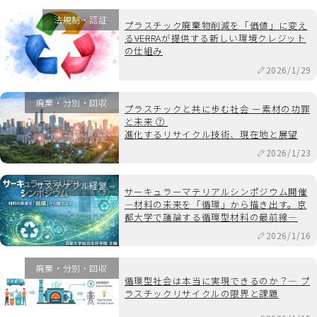
法規制・認証
プラスチック廃棄物削減を「価値」に変え
る――VERRAが提供する新しい環境クレジット
の仕組み
2026/1/29
廃棄・分別・回収
プラスチックと共に歩む社会 ー素材の功罪
と未来 ⑦
進化するリサイクル技術、現在地と展望
2026/1/23
サステナブル経営
サーキュラーマテリアルシンポジウム開催
―材料の未来を「循環」から描き出す。京
都大学で議論する循環型材料の最前線―
2026/1/16
廃棄・分別・回収
循環型社会は本当に実現できるのか？― プ
ラスチックリサイクルの限界と課題