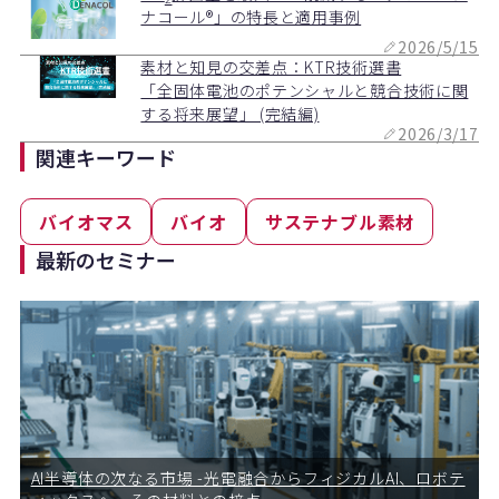
ナコール®」の特長と適用事例
2026/5/15
素材と知見の交差点：KTR技術選書
「全固体電池のポテンシャルと競合技術に関
する将来展望」 (完結編)
2026/3/17
関連キーワード
バイオマス
バイオ
サステナブル素材
最新のセミナー
AI半導体の次なる市場 -光電融合からフィジカルAI、ロボテ