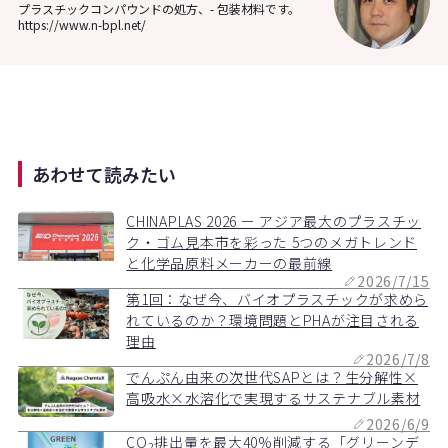
プラスチックコンパウンドの処方、- 包装材料です。
https://www.n-bpl.net/
あわせて読みたい
CHINAPLAS 2026 ー アジア最大のプラスチッ
ク・ゴム見本市を彩った 5つのメガトレンド
と化学品原料メーカーの最前線
2026/7/15
第1回：なぜ今、バイオプラスチックが求めら
れているのか？環境問題とPHAが注目される
理由
2026/7/8
でんぷん由来の次世代SAPとは？生分解性×
高吸水×水溶化で実現するサステナブル素材
2026/6/9
CO
排出量を最大40%削減する「グリーンデ
2