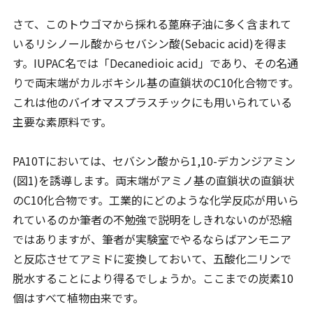
さて、このトウゴマから採れる蓖麻子油に多く含まれて
いるリシノール酸からセバシン酸(Sebacic acid)を得ま
す。IUPAC名では「Decanedioic acid」であり、その名通
りで両末端がカルボキシル基の直鎖状のC10化合物です。
これは他のバイオマスプラスチックにも用いられている
主要な素原料です。
PA10Tにおいては、セバシン酸から1,10-デカンジアミン
(図1)を誘導します。両末端がアミノ基の直鎖状の直鎖状
のC10化合物です。工業的にどのような化学反応が用いら
れているのか筆者の不勉強で説明をしきれないのが恐縮
ではありますが、筆者が実験室でやるならばアンモニア
と反応させてアミドに変換しておいて、五酸化二リンで
脱水することにより得るでしょうか。ここまでの炭素10
個はすべて植物由来です。