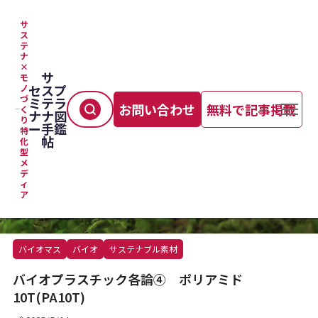
サ
ス
テ
TOP
＞
マテリアル
＞
バイオプラスチック各論④ ポリアミド10T(PA10T)
ナ
×
サ
モ
セ
ス
プ
ノ
づ
ミ
テ
ラ
お問い合わせ
無料で記事掲載
く
ナ
ナ
図
り
ー
手
鑑
特
帖
化
型
メ
デ
ィ
ア
バイオマス
バイオ
サステナブル素材
バイオプラスチック各論④ ポリアミド
10T(PA10T)