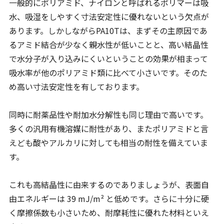
一般的にポリアミド、ナイロンと呼ばれるポリマーは吸
水、吸湿をしやすく寸法安定性に優れないという欠点が
あります。しかしながらPA10Tは、まずその主原因であ
るアミド結合が少なく親水性が低いことと、高い結晶性
で水分子が入り込みにくいということの効果が相まって
吸水率が他のポリアミド類に比べて小さいです。そのた
め高い寸法安定性を有しております。
同時に耐薬品性や耐加水分解性も同じ理由で高いです。
多くの汎用有機溶媒に耐性があり、またポリアミドと言
えども酸やアルカリに対しても相当の耐性を備えていま
す。
これも高結晶性に由来するのでありましょうが、表面自
由エネルギーは 39 mJ/m² と低めです。さらに十分に硬
く摩擦係数も小さいため、耐摩耗性に優れた材料といえ