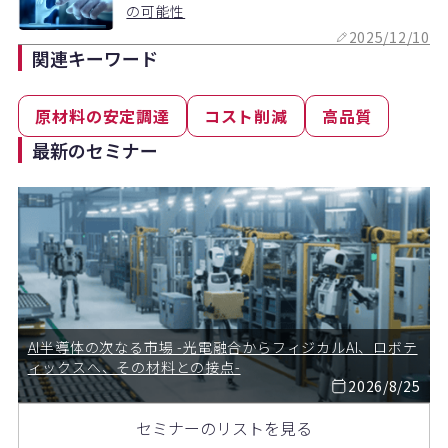
の可能性
2025/12/10
関連キーワード
原材料の安定調達
コスト削減
高品質
最新のセミナー
AI半導体の次なる市場 -光電融合からフィジカルAI、ロボテ
ィックスへ、その材料との接点-
2026/8/25
セミナーのリストを見る