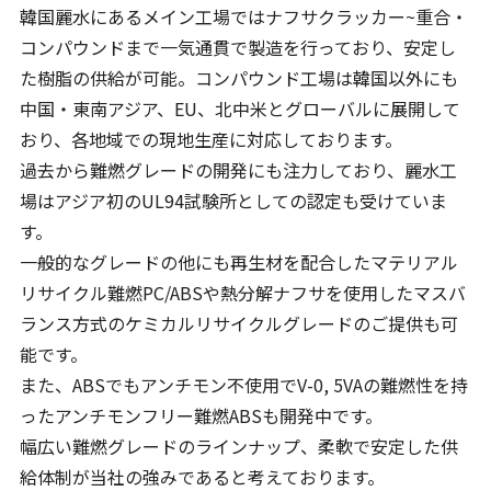
韓国麗水にあるメイン工場ではナフサクラッカー~重合・
コンパウンドまで一気通貫で製造を行っており、安定し
た樹脂の供給が可能。コンパウンド工場は韓国以外にも
中国・東南アジア、EU、北中米とグローバルに展開して
おり、各地域での現地生産に対応しております。
過去から難燃グレードの開発にも注力しており、麗水工
場はアジア初のUL94試験所としての認定も受けていま
す。
一般的なグレードの他にも再生材を配合したマテリアル
リサイクル難燃PC/ABSや熱分解ナフサを使用したマスバ
ランス方式のケミカルリサイクルグレードのご提供も可
能です。
また、ABSでもアンチモン不使用でV-0, 5VAの難燃性を持
ったアンチモンフリー難燃ABSも開発中です。
幅広い難燃グレードのラインナップ、柔軟で安定した供
給体制が当社の強みであると考えております。