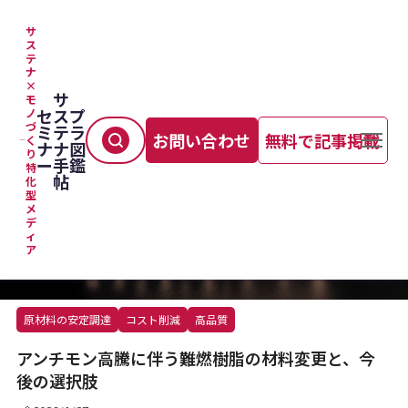
サ
ス
テ
TOP
＞
マテリアル
＞
アンチモン高騰に伴う難燃樹脂の材料変更と、今後の選択肢
ナ
×
サ
モ
セ
ス
プ
ノ
づ
ミ
テ
ラ
お問い合わせ
無料で記事掲載
く
ナ
ナ
図
り
ー
手
鑑
特
帖
化
型
メ
デ
ィ
ア
原材料の安定調達
コスト削減
高品質
アンチモン高騰に伴う難燃樹脂の材料変更と、今
後の選択肢