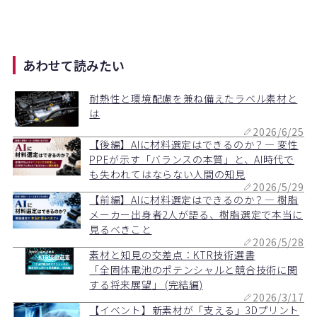
あわせて読みたい
耐熱性と環境配慮を兼ね備えたラベル素材と
は
2026/6/25
【後編】AIに材料選定はできるのか？― 変性
PPEが示す「バランスの本質」と、AI時代で
も失われてはならない人間の知見
2026/5/29
【前編】AIに材料選定はできるのか？― 樹脂
メーカー出身者2人が語る、樹脂選定で本当に
見るべきこと
2026/5/28
素材と知見の交差点：KTR技術選書
「全固体電池のポテンシャルと競合技術に関
する将来展望」 (完結編)
2026/3/17
【イベント】新素材が「支える」3Dプリント