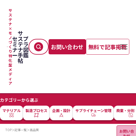
サ
ス
テ
ナ
×
サ
モ
セ
ス
プ
ノ
づ
ミ
テ
ラ
お問い合わせ
無料で記事掲載
く
ナ
ナ
図
り
ー
手
鑑
特
帖
化
型
メ
デ
ィ
ア
カテゴリーから選ぶ
マテリアル
製造プロセス
企画・設計
サプライチェーン管理
廃棄・分別
TOP
＞
記事一覧
＞
高品質
お問い合
わせ