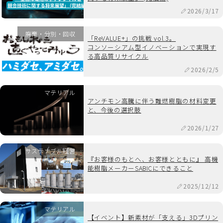
2026/3/17
廃棄・分別・回収
「ReVALUE+」の挑戦 vol.3。
コンソーシアム型イノベーションで実現す
る高品質リサイクル
2026/2/5
マテリアル
アンチモン高騰に伴う難燃樹脂の材料変更
と、今後の選択肢
2026/1/27
サステナブル経営
『お客様のもとへ、お客様とともに』 高機
能樹脂メーカーSABICにできること
2025/12/12
マテリアル
【イベント】新素材が「支える」3Dプリン