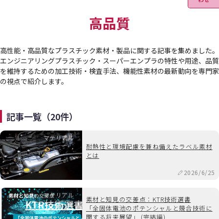
高品質
高性能・高品質なプラスチック素材・製品に関する記事を集めました。
エンジニアリングプラスチック・スーパーエンプラの特性や用途、品質
を維持するための加工技術・検査手法、機能性素材の最新動向を専門家
の視点で紹介します。
記事一覧（20件）
マテリアル
耐熱性と環境配慮を兼ね備えたラベル素材
とは
2026/6/25
マテリアル
素材と知見の交差点：KTR技術選書
「全固体電池のポテンシャルと競合技術に
関する将来展望」 (完結編)