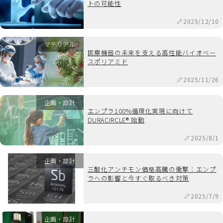
トの可能性
2025/12/10
マテリアル
医療機器の未来を支える高性能バイオベー
スポリアミド
2025/11/26
企画・設計
エンプラ100%循環化実現に向けて
DURACIRCLE® 始動
2025/8/1
企画・設計
三酸化アンチモン価格高騰の衝撃：エンプ
ラへの影響と今すぐ取るべき対策
2025/7/9
企画・設計