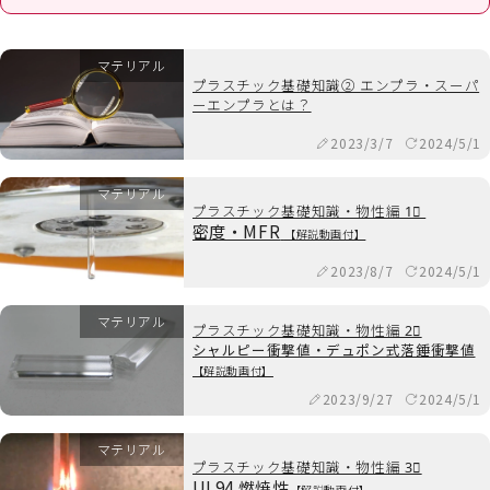
マテリアル
プラスチック基礎知識② エンプラ・スーパ
ーエンプラとは？
2023/3/7
2024/5/1
マテリアル
プラスチック基礎知識・物性編 1⃣
密度・MFR
【解説動画付】
2023/8/7
2024/5/1
マテリアル
プラスチック基礎知識・物性編 2⃣
シャルピー衝撃値・デュポン式落錘衝撃値
【解説動画付】
2023/9/27
2024/5/1
マテリアル
プラスチック基礎知識・物性編 3⃣
UL94 燃焼性
【解説動画付】