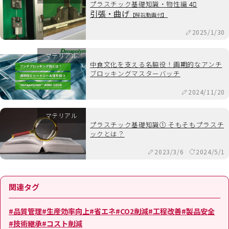
プラスチック基礎知識・物性編 4⃣
引張・曲げ
【解説動画付】
2025/1/30
マテリアル
中食文化を支える名脇役！画期的なアンチ
ブロッキングマスターバッチ
2024/11/20
マテリアル
プラスチック基礎知識① そもそもプラスチ
ックとは？
2023/3/6
2024/5/1
関連タグ
#品質管理
#生産効率向上
#省エネ
#CO2削減
#工程改善
#製品安全
#技術継承
#コスト削減