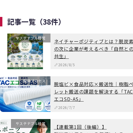
記事一覧（38件）
サステナブル経営
ネイチャーポジティブとは？脱炭
の次に企業が考えるべき「自然と
共生」
2026/8/5
製造プロセス
脱塩ビ×食品対応×搬送性｜樹脂
レット搬送の課題を解決する「TA
エコSD-AS」
2026/7/7
サステナブル経営
【連載第1回（後編）】