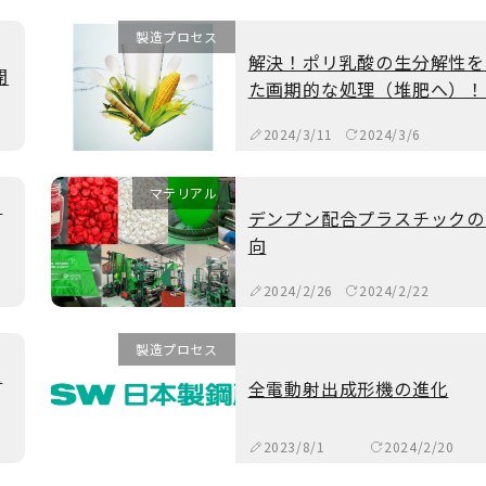
製造プロセス
解決！ポリ乳酸の生分解性を
開
た画期的な処理（堆肥へ）！
2024/3/11
2024/3/6
マテリアル
よ
デンプン配合プラスチックの
向
2024/2/26
2024/2/22
製造プロセス
ス
全電動射出成形機の進化
2023/8/1
2024/2/20