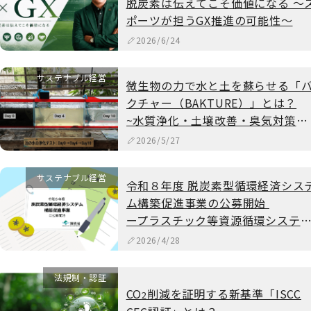
脱炭素は伝えてこそ価値になる ～
ポーツが担うGX推進の可能性～
2026/6/24
サステナブル経営
微生物の力で水と土を蘇らせる「
クチャー（BAKTURE）」とは？
~水質浄化・土壌改善・臭気対策を
支える自然循環技術~
2026/5/27
サステナブル経営
令和８年度 脱炭素型循環経済シス
ム構築促進事業の公募開始
ープラスチック等資源循環システ
構築実証事業ー
2026/4/28
法規制・認証
CO
削減を証明する新基準「ISCC
2