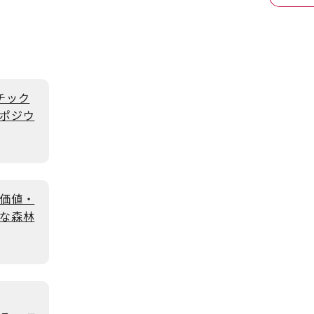
チック
ポジウ
価値・
な森林