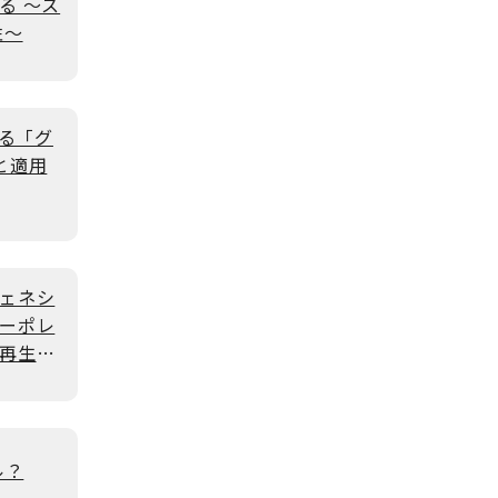
る ～ス
性～
する「グ
と適用
ェネシ
ーポレ
再生可
ル？