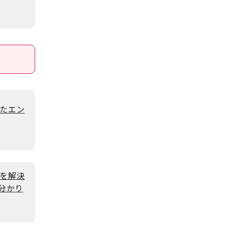
たエン
を解決
分かり