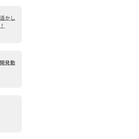
活かし
！
開発動