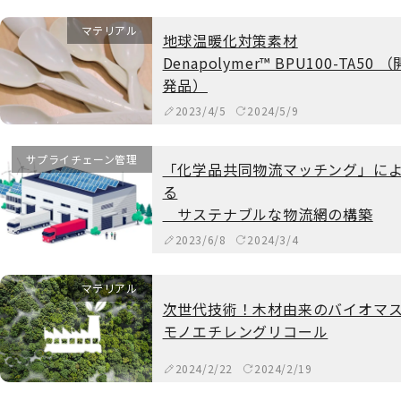
マテリアル
地球温暖化対策素材
Denapolymer™ BPU100-TA50 （
発品）
2023/4/5
2024/5/9
サプライチェーン管理
「化学品共同物流マッチング」に
る
サステナブルな物流網の構築
2023/6/8
2024/3/4
マテリアル
次世代技術！木材由来のバイオマ
モノエチレングリコール
2024/2/22
2024/2/19