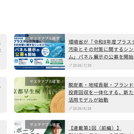
サステナブル経営
素
環境省が「令和8年度プラス
の
汚染とその対策に関するシン
ム」パネル展示の公募を開始
2026/7/30
サステナブル経営
ペ
脱炭素・地域貢献・ブランド
C
投資回収を一体化する、新た
活用モデルが始動
2026/6/26
サステナブル経営
【連載第1回（前編）】