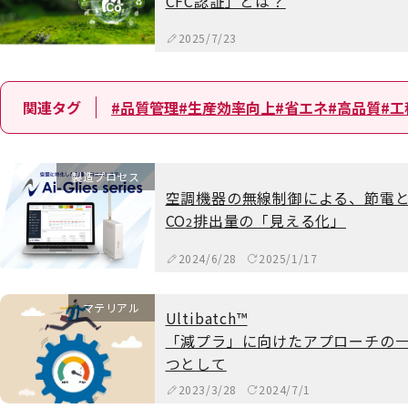
CFC認証」とは？
2025/7/23
関連タグ
#品質管理
#生産効率向上
#省エネ
#高品質
#工
製造プロセス
空調機器の無線制御による、節電
CO
排出量の「見える化」
2
2024/6/28
2025/1/17
マテリアル
Ultibatch™
「減プラ」に向けたアプローチの
つとして
2023/3/28
2024/7/1