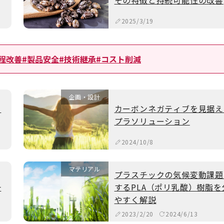
その特徴と持続可能性の改善
2025/3/19
程改善
#製品安全
#技術継承
#コスト削減
企画・設計
と
カーボンネガティブを見据え
プラソリューション
2024/10/8
マテリアル
プラスチックの気候変動課題
一
するPLA（ポリ乳酸）樹脂を
やすく解説
2023/2/20
2024/6/13