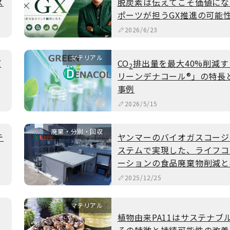
ス
脱炭素は伝えてこそ価値にな
ポーツが担うGX推進の可能
2026/6/23
マテリアル
バ
CO
排出量を最大40%削減
2
リーンデナコール®」の特長
事例
2026/5/15
廃棄・分別・回収
テ
ヤンマーのバイオガスコージ
ステムで実現した、ライフコ
ム
ーションの食品廃棄物削減と
能エネルギー活用
2025/12/25
マテリアル
植物由来PA11はサステナブ