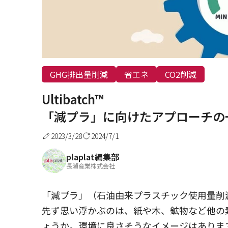
GHG排出量削減
省エネ
CO2削減
Ultibatch™
「減プラ」に向けたアプローチの
2023/3/28
2024/7/1
plaplat編集部
長瀬産業株式会社
「減プラ」（石油由来プラスチック使用量削
先ず思い浮かぶのは、紙や木、鉱物など他の
ょうか。環境に良さそうなイメージはありま