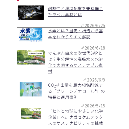
耐熱性と環境配慮を兼ね備え
たラベル素材とは
2026/6/25
水素とは？歴史・構造から基
本をわかりやすく解説
2026/6/18
でんぷん由来の次世代SAPと
は？生分解性×高吸水×水溶
化で実現するサステナブル素
材
2026/6/9
CO
排出量を最大40%削減す
2
る「グリーンデナコール®」の
特長と適用事例
2026/5/15
「ヒトと地球にやさしい化学
企業」へ。ナガセケムテック
スのサステナビリティの挑戦