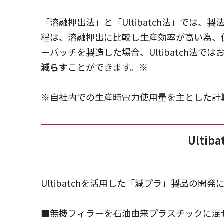
「溶融押出法」と「Ultibatch法」では、製
程は、溶融押出に比較し生産効率が高い為、仮
ーバッチを製造した場合、Ultibatch法では
減らす
ことができます。※
※自社内での生産時電力使用量を主とした計
Ulti
Ultibatchを活用した「減プラ」製品の開
■無機フィラーを石油由来プラスチックに混