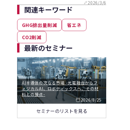
2026/3/6
関連キーワード
GHG排出量削減
省エネ
CO2削減
最新のセミナー
AI半導体の次なる市場 -光電融合からフ
ィジカルAI、ロボティックスへ、その材
料との接点-
2026/8/25
セミナーのリストを見る