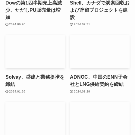
Dowの第1四半期売上高減
Shell、カナダで炭素回収お
少、ただしPU販売量は増
よび貯留プロジェクトを建
加
設
2024.06.20
2024.07.31
Solvay、盛建と業務提携を
ADNOC、中国のENN子会
締結
社とLNG供給契約を締結
2024.01.29
2024.03.29