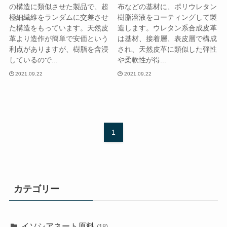
の構造に類似させた製品で、超
布などの基材に、ポリウレタン
極細繊維をランダムに交差させ
樹脂溶液をコーティングして製
た構造をもっています。天然皮
造します。ウレタン系合成皮革
革より造作が簡単で安価という
は基材、接着層、表皮層で構成
利点がありますが、樹脂を含浸
され、天然皮革に類似した弾性
しているので...
や柔軟性が得...
2021.09.22
2021.09.22
1
カテゴリー
イソシアネート原料
(18)