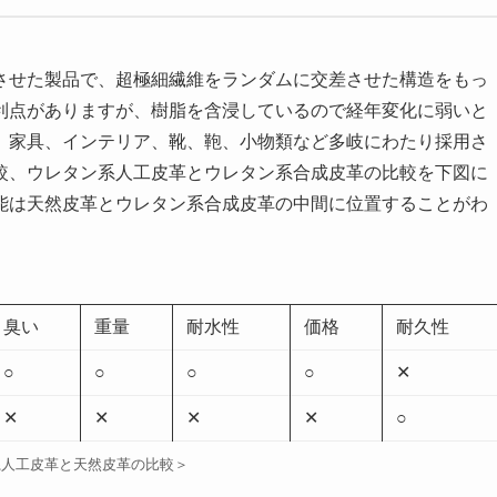
させた製品で、超極細繊維をランダムに交差させた構造をもっ
利点がありますが、樹脂を含浸しているので経年変化に弱いと
、家具、インテリア、靴、鞄、小物類など多岐にわたり採用さ
較、ウレタン系人工皮革とウレタン系合成皮革の比較を下図に
能は天然皮革とウレタン系合成皮革の中間に位置することがわ
臭い
重量
耐水性
価格
耐久性
○
○
○
○
✕
✕
✕
✕
✕
○
系人工皮革と天然皮革の比較＞