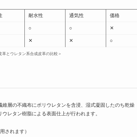
性
耐水性
通気性
価格
○
○
✕
✕
✕
○
皮革とウレタン系合成皮革の比較＞
繊維層の不織布にポリウレタンを含浸、湿式凝固したのち乾燥
リウレタン樹脂による表面仕上が行われます。
用されます）