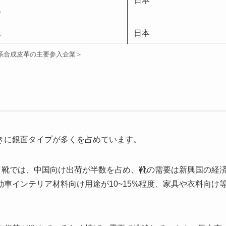
日本
カ
ス
日本
系合成皮革の主要参入企業＞
きに銀面タイプが多くを占めています。
で、靴では、中国向け出荷が半数を占め、靴の需要は新興国の経
車インテリア材料向け用途が10~15%程度、家具や衣料向け