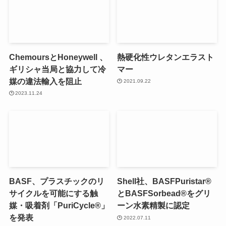
ChemoursとHoneywell 、
熱硬化性ウレタンエラスト
ギリシャ当局と協力して冷
マー
媒の違法輸入を阻止
2021.09.22
2023.11.24
BASF、プラスチックのリ
Shell社、BASFPuristar®
サイクルを可能にする触
とBASFSorbead®をグリ
媒・吸着剤「PuriCycle®」
ーン水素精製に認定
を発表
2022.07.11