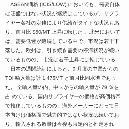
ASEAN価格 (ICIS/LOW) においても、需要自体
は旺盛ではない状況が継続はしているが、サプラ
イヤー各社の定修により供給がタイトな状況もあ
り、前月比 $50/MT 上昇に転じた 。北米において
は、需要低迷が継続している中で、市況は若干下
落した。欧州は、引き続き需要の停滞状況が続い
ているものの、 市況は若干上昇には転じている。
日本の通関統計によると、9 月度の中国からの
TDI 輸入量は計 1,475MT と前月比同水準であっ
た。 全輸入量の内、中国からの輸入量が 79 ％を
占 めている。国内サプライヤーの価格が高価格帯
で推移しているものの、海外メーカーにとって日
本向けは価格面で魅力的ではない状況は続いてお
り、輸入される数量は今後も限定的と推定され