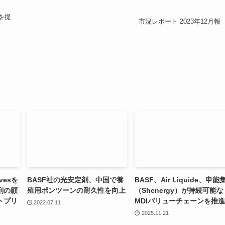
を提
市況レポート 2023年12月報
ivesを
BASF社の光安定剤、中国で養
BASF、Air Liquide、申能
剤の顧
殖用ポンツーンの耐久性を向上
（Shenergy）が持続可能な
トプリ
MDIバリューチェーンを推
2022.07.11
2025.11.21