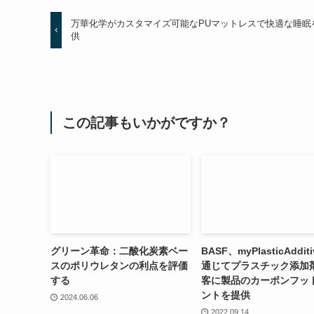
万華化学がカスタマイズ可能なPUマットレスで快適な睡眠
供
この記事もいかがですか？
グリーン革命：二酸化炭素ベー
BASF、myPlasticAddit
スのポリウレタンの利点を評価
通じてプラスチック添加
する
客に製品のカーボンフッ
ントを提供
2024.06.06
2022.09.14