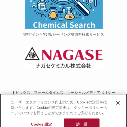
塗料/インキ/接着/シーリング材原料検索サービス
トピックス
フォームタイムス
ソーシャルメディアポリシー
プライバシーポリシー
当サイトご利用にあたって
お問い合わせ
ユーザーエクスペリエンス向上のため、Cookieの許諾を推
奨いたします。Cookieの設定変更は、クッキーポリシーペ
運営者情報
NAGASEグループサイト
ージでいつでも行うことができますのでご安心ください。
長瀬産業コーポレートサイト
Cookie 設定
許 諾