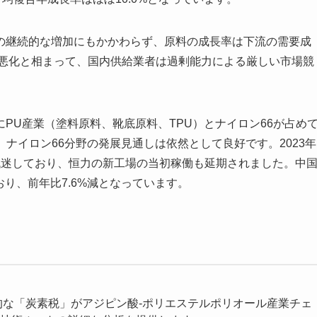
の継続的な増加にもかかわらず、原料の成長率は下流の需要成
績悪化と相まって、国内供給業者は過剰能力による厳しい市場競
PU産業（塗料原料、靴底原料、TPU）とナイロン66が占め
ナイロン66分野の発展見通しは依然として良好です。2023年
低迷しており、恒力の新工場の当初稼働も延期されました。中
おり、前年比7.6%減となっています。
的な「炭素税」がアジピン酸-ポリエステルポリオール産業チェ