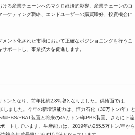
おける産業チェーンへのマクロ経済的影響、産業チェーンのコ
マーケティング戦略、エンドユーザーの購買嗜好、投資機会に
グメント化された市場において正確なポジショニングを行うこ
をサポートし、事業拡大を促進します。
4万トンとなり、前年比約2.8%増となりました。供給面では、
加しました。今年の新増設能力は、恒力石化（30万トン/年）
/年PBS/PBAT装置と将来の45万トン/年PBS装置、さらに下流
ポートしています。生産能力は、2019年の255.5万トン/年から
し、平均複合年成長率はほぼ10.0%となっています。