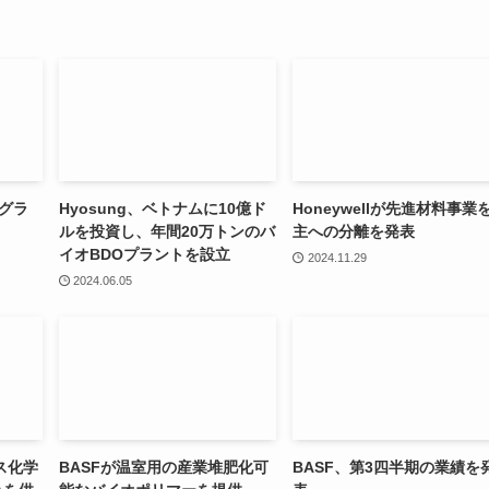
のグラ
Hyosung、ベトナムに10億ド
Honeywellが先進材料事業
ルを投資し、年間20万トンのバ
主への分離を発表
イオBDOプラントを設立
2024.11.29
2024.06.05
ス化学
BASFが温室用の産業堆肥化可
BASF、第3四半期の業績を