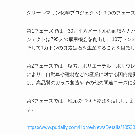
グリーンマリン化学プロジェクトは3つのフェー
第1フェーズでは、30万平方メートルの面積をカバ
ジェクトは795人の雇用機会を創出し、10万ト
そして1万トンの臭素鉱石を生産することを目指
第2フェーズでは、塩素、ポリエーテル、ポリウ
により、自動車や建材などの産業に対する国内需
は、高品質のガラス製造やその他の関連ニーズに
第3フェーズでは、地元のC2-C5資源を活用し
す。
https://www.pudaily.com/Home/NewsDetails/4853