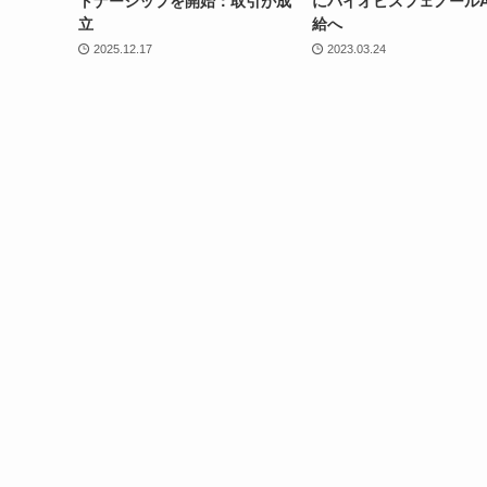
トナーシップを開始：取引が成
にバイオビスフェノール
立
給へ
2025.12.17
2023.03.24