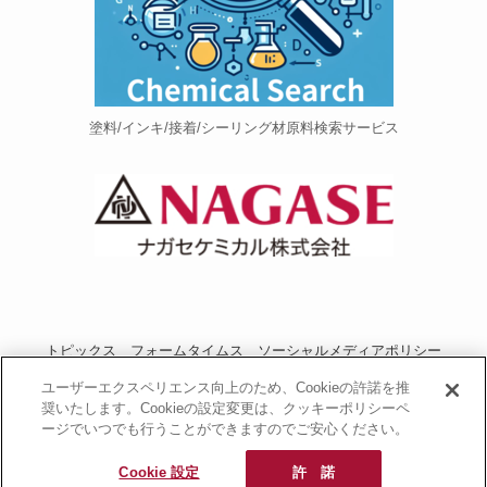
塗料/インキ/接着/シーリング材原料検索サービス
トピックス
フォームタイムス
ソーシャルメディアポリシー
プライバシーポリシー
当サイトご利用にあたって
お問い合わせ
ユーザーエクスペリエンス向上のため、Cookieの許諾を推
奨いたします。Cookieの設定変更は、クッキーポリシーペ
運営者情報
NAGASEグループサイト
ージでいつでも行うことができますのでご安心ください。
長瀬産業コーポレートサイト
Cookie 設定
許 諾
© 2020 PU Portal.