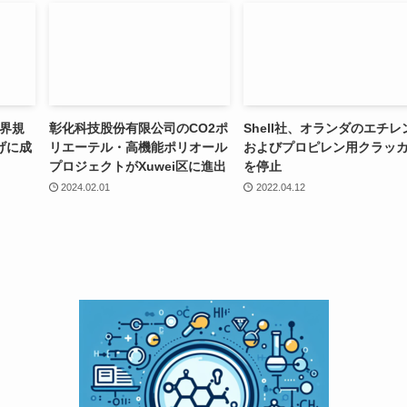
世界規
彰化科技股份有限公司のCO2ポ
Shell社、オランダのエチレ
げに成
リエーテル・高機能ポリオール
およびプロピレン用クラッ
プロジェクトがXuwei区に進出
を停止
2024.02.01
2022.04.12