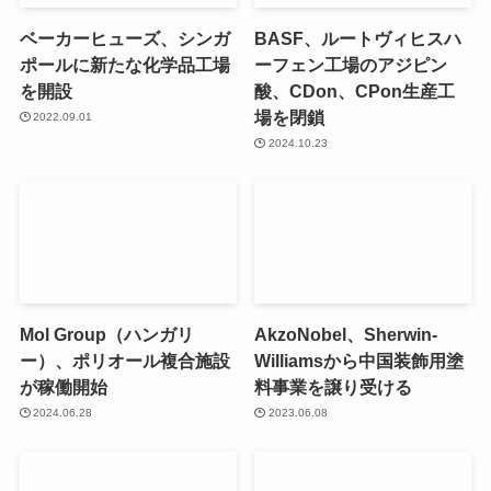
ベーカーヒューズ、シンガ
BASF、ルートヴィヒスハ
ポールに新たな化学品工場
ーフェン工場のアジピン
を開設
酸、CDon、CPon生産工
場を閉鎖
2022.09.01
2024.10.23
Mol Group（ハンガリ
AkzoNobel、Sherwin-
ー）、ポリオール複合施設
Williamsから中国装飾用塗
が稼働開始
料事業を譲り受ける
2024.06.28
2023.06.08