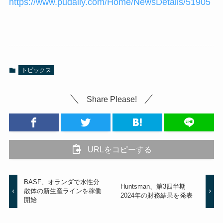
https://www.pudaily.com/Home/NewsDetails/51905
トピックス
Share Please!
URLをコピーする
BASF、オランダで水性分
Huntsman、第3四半期
散体の新生産ラインを稼働
2024年の財務結果を発表
開始