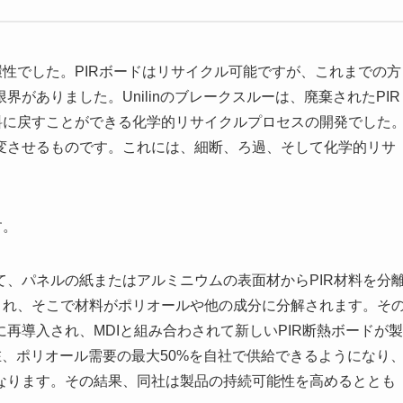
環性でした。PIRボードはリサイクル可能ですが、これまでの方
がありました。Unilinのブレークスルーは、廃棄されたPIR
料に戻すことができる化学的リサイクルプロセスの開発でした
変させるものです。これには、細断、ろ過、そして化学的リサ
す。
、パネルの紙またはアルミニウムの表面材からPIR材料を分
され、そこで材料がポリオールや他の成分に分解されます。そ
再導入され、MDIと組み合わされて新しいPIR断熱ボードが製
現在、ポリオール需要の最大50%を自社で供給できるようになり
なります。その結果、同社は製品の持続可能性を高めるととも