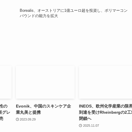
Borealis、オーストリアに1億ユーロ超を投資し、ポリマーコン
パウンドの能力を拡大
入性の
Evonik、中国のスキンケア企
INEOS、欧州化学産業の限
新グレ
業丸美と提携
到達を受けRheinbergの2
発売
閉鎖へ
2023.09.29
2025.11.07