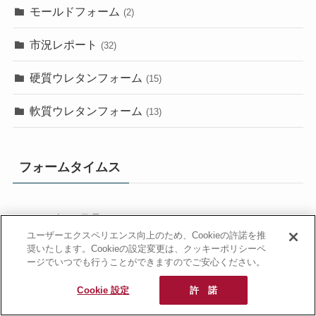
モールドフォーム
(2)
市況レポート
(32)
硬質ウレタンフォーム
(15)
軟質ウレタンフォーム
(13)
フォームタイムス
2021年11月号
(7)
ユーザーエクスペリエンス向上のため、Cookieの許諾を推
奨いたします。Cookieの設定変更は、クッキーポリシーペ
2024年1月15日号
(1)
ージでいつでも行うことができますのでご安心ください。
Cookie 設定
許 諾