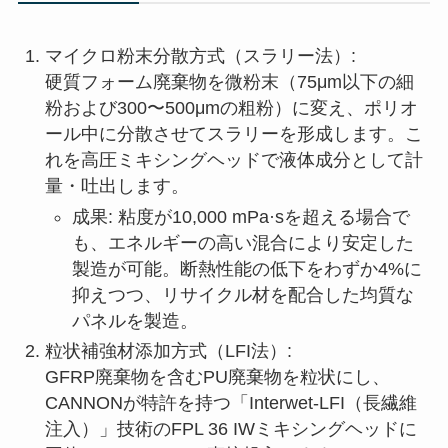
マイクロ粉末分散方式（スラリー法）:
硬質フォーム廃棄物を微粉末（75μm以下の細
粉および300〜500μmの粗粉）に変え、ポリオ
ール中に分散させてスラリーを形成します。こ
れを高圧ミキシングヘッドで液体成分として計
量・吐出します。
成果: 粘度が10,000 mPa·sを超える場合で
も、エネルギーの高い混合により安定した
製造が可能。断熱性能の低下をわずか4%に
抑えつつ、リサイクル材を配合した均質な
パネルを製造。
粒状補強材添加方式（LFI法）:
GFRP廃棄物を含むPU廃棄物を粒状にし、
CANNONが特許を持つ「Interwet-LFI（長繊維
注入）」技術のFPL 36 IWミキシングヘッドに