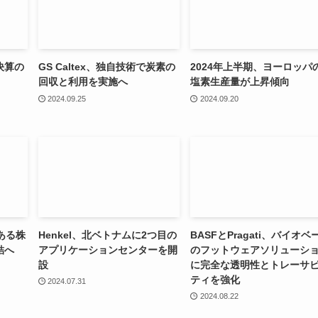
決算の
GS Caltex、独自技術で炭素の
2024年上半期、ヨーロッパ
回収と利用を実施へ
塩素生産量が上昇傾向
2024.09.25
2024.09.20
のある株
Henkel、北ベトナムに2つ目の
BASFとPragati、バイオベ
結へ
アプリケーションセンターを開
のフットウェアソリューシ
設
に完全な透明性とトレーサ
ティを強化
2024.07.31
2024.08.22