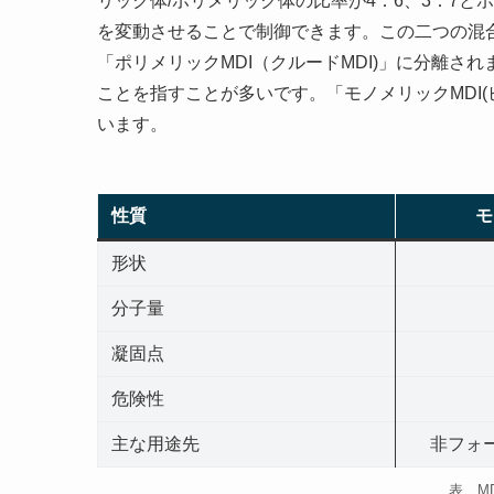
リック体/ポリメリック体の比率が4：6、3：7
を変動させることで制御できます。この二つの混合
「ポリメリックMDI（クルードMDI)」に分離され
ことを指すことが多いです。「モノメリックMDI
います。
性質
モ
形状
分子量
凝固点
危険性
主な用途先
非フォ
表 M