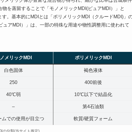
とポリメリック体が豊富な混合物が得られ、細かな比率は合成条件
物を蒸留することで「モノメリックMDI(ピュアMDI）」と
ます。基本的にMDIとは「ポリメリックMDI（クルードMDI)」
(ピュアMDI）」は、一部の特殊な用途や物性調整用に使われて
ノメリックMDI
ポリメリックMDI
白色固体
褐色液体
250
400前後
40℃弱
10℃以下で結晶化
–
第4石油類
ームでの使用が目立つ
軟質/硬質フォーム
DIの分類(当サイト推定)