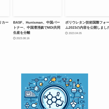
リカー
BASF、Huntsman、中国パー
ポリウレタン技術国際フォ
トナー、中国漕涇鎮でMDI共同
ム2023の内容を公開しまし
生産を分離
2023.04.05
2023.08.16