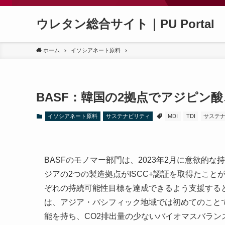
ウレタン総合サイト｜PU Portal
ホーム
イソシアネート原料
BASF：韓国の2拠点でアジピン酸、P
イソシアネート原料
サステナビリティ
MDI
TDI
サステ
BASFのモノマー部門は、2023年2月に意欲的
ジアの2つの製造拠点がISCC+認証を取得たこ
ぞれの持続可能性目標を達成できるよう支援すると
は、アジア・パシフィック地域では初めてのこと
能を持ち、CO2排出量の少ないバイオマスバラン