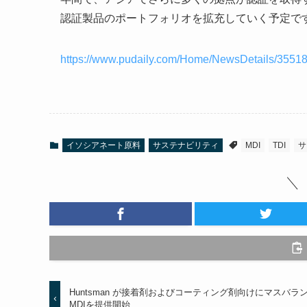
認証製品のポートフォリオを拡充していく予定で
https://www.pudaily.com/Home/NewsDetails/3551
イソシアネート原料
サステナビリティ
MDI
TDI
サ
Huntsman が接着剤およびコーティング剤向けにマスバラ
MDIを提供開始