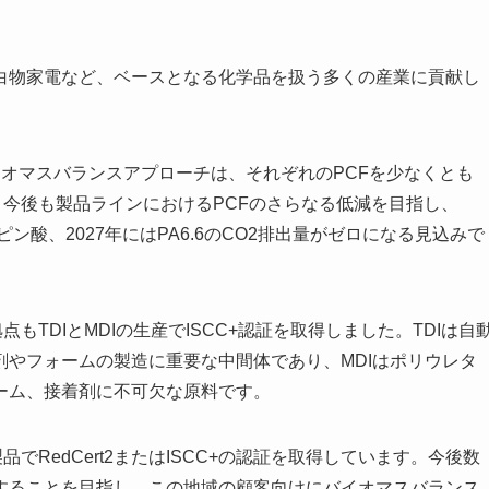
、白物家電など、ベースとなる化学品を扱う多くの産業に貢献し
Fバイオマスバランスアプローチは、それぞれのPCFを少なくとも
、今後も製品ラインにおけるPCFのさらなる低減を目指し、
ン酸、2027年にはPA6.6のCO2排出量がゼロになる見込みで
もTDIとMDIの生産でISCC+認証を取得しました。TDIは自
やフォームの製造に重要な中間体であり、MDIはポリウレタ
ーム、接着剤に不可欠な原料です。
でRedCert2またはISCC+の認証を取得しています。今後数
することを目指し、この地域の顧客向けにバイオマスバランス