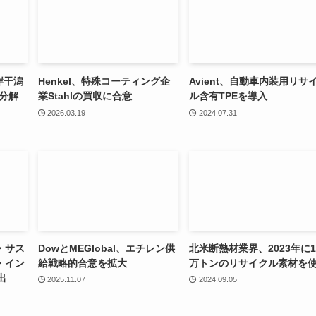
、沿岸干潟
Henkel、特殊コーティング企
Avient、自動車内装用リサ
分解
業Stahlの買収に合意
ル含有TPEを導入
2026.03.19
2024.07.31
・サス
DowとMEGlobal、エチレン供
北米断熱材業界、2023年に1
・イン
給戦略的合意を拡大
万トンのリサイクル素材を
出
2025.11.07
2024.09.05