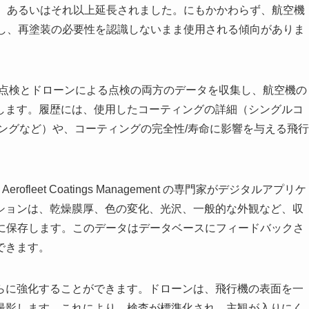
年、あるいはそれ以上延長されました。にもかかわらず、航空機
止し、再塗装の必要性を認識しないまま使用される傾向がありま
は、手作業による点検とドローンによる点検の両方のデータを収集し、航空機の
します。履歴には、使用したコーティングの詳細（シングルコ
ングなど）や、コーティングの完全性/寿命に影響を与える飛行
eet Coatings Management の専門家がデジタルアプリケ
ションは、乾燥膜厚、色の変化、光沢、一般的な外観など、収
トに保存します。このデータはデータベースにフィードバックさ
できます。
らに強化することができます。ドローンは、飛行機の表面を一
真を撮影します。これにより、検査が標準化され、主観が入りにく