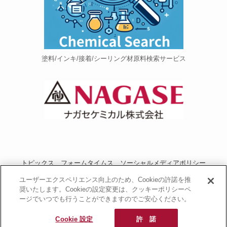
塗料/インキ/接着/シーリング材原料検索サービス
トピックス
フォームタイムス
ソーシャルメディアポリシー
プライバシーポリシー
当サイトご利用にあたって
お問い合わせ
ユーザーエクスペリエンス向上のため、Cookieの許諾を推
奨いたします。Cookieの設定変更は、クッキーポリシーペ
運営者情報
NAGASEグループサイト
ージでいつでも行うことができますのでご安心ください。
長瀬産業コーポレートサイト
Cookie 設定
許 諾
© 2020 PU Portal.