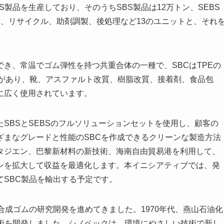
BS製品を生産しており、そのうちSBS製品は12万トン、SEBS
、リサイクル、助剤調製、後処理など13のユニットと、それ
でき、常温でゴム弾性を持つ共重合体の一種で、SBCはTPEの
Sなどがあり、靴、アスファルト改質、樹脂改質、接着剤、食品包
に広く使用されています。
SBSとSEBSのフルソリューションセットを使用し、顧客の
ざまなグレードと性能のSBCを作成できるクリーンな製造方法
タジエン、巴黎新材料の新技術、海南自由貿易港を利用して、
ンを拡大して収益を最適化します。本イニシアティブでは、発
SBC製品を輸出する予定です。
合成ゴムの研究開発を進めてきました。1970年代、燕山石油化
技術を開発しました。シノペックは、環境にやさしい技術で新し