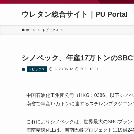
ウレタン総合サイト｜PU Portal
ホーム
トピックス
シノペック、年産17万トンのSB
2023.06.02
2023.10.31
トピックス
中国石油化工集団公司（HKG：0386、以下シ
南省で年産17万トンに達するスチレンブタジエン
これによりシノペックは、世界最大のSBCプラ
海南精錬化工は、海南巴黎プロジェクトに19億24