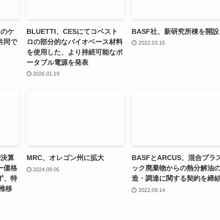
6のケ
BLUETTI、CESにてコベスト
BASF社、新研究所棟を開設
共同で
ロの部分的なバイオベース材料
2022.03.15
を使用した、より持続可能なポ
ータブル電源を発表
2026.01.19
期決算
MRC、オレゴン州に拡大
BASFとARCUS、混合プラ
ー価格
ック廃棄物からの熱分解油
2024.09.05
ず、特
造・調達に関する契約を締
推移
2022.09.14