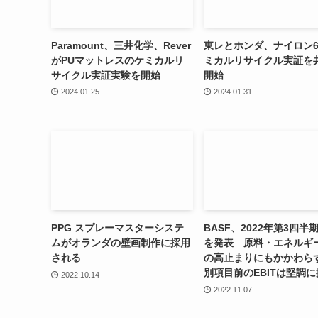
Paramount、三井化学、Rever
東レとホンダ、ナイロン
がPUマットレスのケミカルリ
ミカルリサイクル実証を
サイクル実証実験を開始
開始
2024.01.25
2024.01.31
PPG スプレーマスターシステ
BASF、2022年第3四半
ムがオランダの壁画制作に採用
を発表 原料・エネルギ
される
の高止まりにもかかわら
別項目前のEBITは堅調に
2022.10.14
2022.11.07