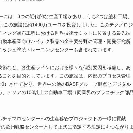
ターには、3つの近代的な生産工場があり、うち2つは塗料工場、
はこの施設に約1400万ユーロを投資しました。このテクノロジ
ティング塗布工程における世界技術サミットに位置する最先端
自動車産業向けハイテク製品の全主要分野の管理・開発研究所
ニッシュ塗装トレーニングセンターも含まれています。
技術など、各生産ラインにおける様々な個別要因を考慮し、あ
ることを目的としています。この施設は、内部のプロセス管理
.0）されており、世界中の他のBASFグループ拠点とデジタル
、アジアの100以上の自動車工場（同業界のプラスチック部
ルチャマロセンターへの生産移管プロジェクトの一環に貢献
術の欧州戦略センターとして正式に指定する決定にもつながり