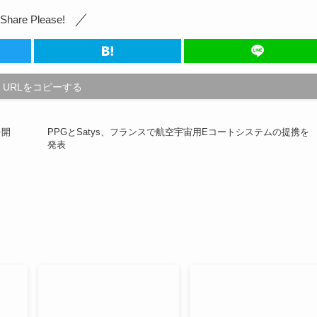
Share Please!
URLをコピーする
を開
PPGとSatys、フランスで航空宇宙用Eコートシステムの提携を
発表