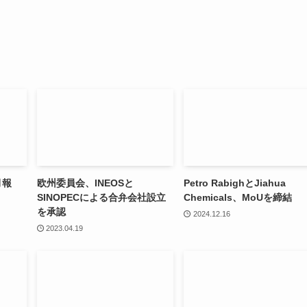
月報
欧州委員会、INEOSと
Petro RabighとJiahua
SINOPECによる合弁会社設立
Chemicals、MoUを締結
を承認
2024.12.16
2023.04.19