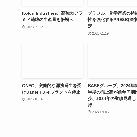
Kolon Industries、高強力アラ
ブラジル、化学産業の持
ミド繊維の生産量を倍増へ
性を強化するPRESIQ法
定
2023.09.12
2026.01.19
GNFC、突発的な漏洩発生を受
BASFグループ、2024年
けDahej TDI-IIプラントを停止
半期の売上高が前年同期
少、2024年の業績見通し
2025.10.16
持
2024.09.05