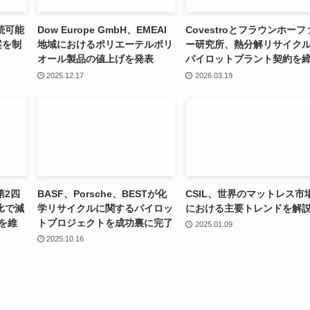
続可能
Dow Europe GmbH、EMEAI
Covestroとフラウンホーフ
案を制
地域におけるポリエーテルポリ
ー研究所、熱分解リサイク
オール製品の値上げを発表
パイロットプラント契約を
2025.12.17
2026.03.19
第2四
BASF、Porsche、BESTが化
CSIL、世界のマットレス市
比で減
学リサイクルに関するパイロッ
における主要トレンドを解
を維
トプロジェクトを成功裏に完了
2025.01.09
2025.10.16