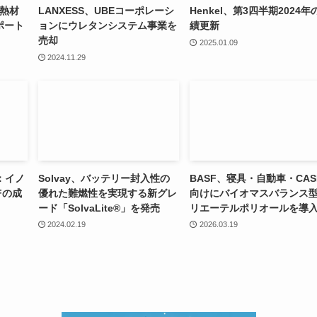
断熱材
LANXESS、UBEコーポレーシ
Henkel、第3四半期2024年
ポート
ョンにウレタンシステム事業を
績更新
売却
2025.01.09
2024.11.29
5：イノ
Solvay、バッテリー封入性の
BASF、寝具・自動車・CAS
Fの成
優れた難燃性を実現する新グレ
向けにバイオマスバランス
ード「SolvaLite®」を発売
リエーテルポリオールを導
2024.02.19
2026.03.19