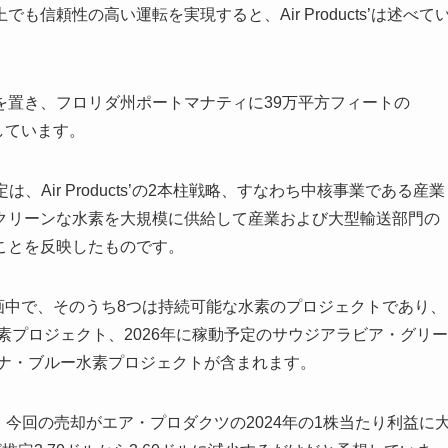
信頼性の高い運転を実現すると、Air Products’は述べて
を置き、フロリダ州ポートマナティに39万平方フィートの
しています。
Air Products’の2本柱戦略、すなわち中核事業である産業
クリーンな水素を大規模に供給して産業および大型輸送部門の
ことを反映したものです。
クトを計画中で、そのうち8つは持続可能な水素のプロジェクトであり、
素プロジェクト、2026年に稼動予定のサウジアラビア・グリー
アナ・ブルー水素プロジェクトが含まれます。
、今回の売却がエア・プロダクツの2024年の1株当たり利益に